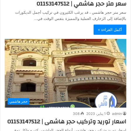
سعر متر حجر هاشمي | 01153147512
سعر متر حجر هاشمي ، قد يرغب الكثيرون في تركيب أجمل الديكورات
بالإضافة إلى الزخارف العملية والمميزة بنفس الوقت في…
أكمل القراءة »
حجر هاشمي
admin
1 يناير، 2023
308
اسعار توريد وتركيب حجر هاشمى | 01153147512
اسعار توريد وتركيب حجر هاشمى أنواع الحجر الهاشمي كثيره ولكل نوع