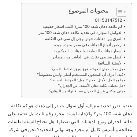
محتويات الموضوع
01153147512
كم تكلفة دهان شقه 100 متر؟ اكتب اسعار حقيقية
العوامل المؤثرة في تحديد تكلفة دهان شقة 100 متر
الفرق بين دهانات جوتن وجي إل سي في التكلفة
أرخص أنواع الدهانات في مصر بجودة جيدة
أسعار دهانات القطيفة والدهانات الديكورية
أفضل صنايعي نقاش في العاشر من رمضان
الأسئلة الشائعة
هل يمكن دهان الحوائط فوق ورق الحائط القديم؟
كيف أعرف أن المعجون المستخدم أصلي وليس مغشوشاً؟
ما هو الحل الأمثل لعلاج “تنميل” الحوائط البسيط؟
هل تختلف تكلفة دهان الأسقف عن الجدران؟
متى يمكنني غسل الجدران بعد الانتهاء من الدهان؟
عندما تقرر تجديد منزلك، أول سؤال يتبادر إلى ذهنك هو كم تكلفة
دهان شقه 100 متر؟ والإجابة ليست مجرد رقم ثابت، بل تعتمد على
حالة الجدران ونوع الدهانات التي تفضلها. هل تحتاج الشقة لطبقات
معالجة وتأسيس كامل أم مجرد وجه نهائي للتجديد؟ نحن في شركة