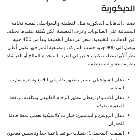
الديكورية
تضفي الدهانات الديكورية مثل القطيفة والسواحيلي لمسة فخامة
استثنائية على الصالونات وغرف المعيشة، لكن تكلفة تنفيذها تختلف
عن الدهانات التقليدية. سعر لتر دهان القطيفة يبدأ من 450 جنيه
ويصل إلى 900 جنيه حسب الماركة، ومصنعية المتر فيها تكون أعلى
نظراً لأنها تتطلب تكنيك خاص في الفرد باستخدام المالج أو الفرشاة
بطريقة عشوائية منتظمة.
دهان السواحيلي: يتميز بمظهره الرملي اللامع وسعره يقارب
القطيفة.
دهان الاستوكو: يعطي مظهر الرخام الطبيعي وتكلفته مرتفعة
لصعوبة تنفيذه.
دهان الروشن والشامبين: خيارات كلاسيكية تعطي لمعة هادئة
للجدران.
الفلفت (المخملي): يتطلب حوائط ناعمة جداً وتأسيس معجون