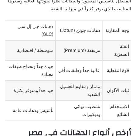
المفضل لتأسيس المعجون والبطانات نظراً لجودتها العالية وسعرها
المناسب الذي يوفر كثيراً في ميزانية الشقة.
دهانات جي إل سي
وجه المقارنة
دهانات جوتن (Jotun)
(GLC)
الفئة
مرتفعة (Premium)
متوسطة / اقتصادية
السعرية
جيدة جداً وتحتاج طبقات
قوة التغطية
عالية جداً وطبقات أقل
معتادة
ممتاز ومقاوم للغسيل
ثبات الألوان
جيد جداً ومتوفر بكثرة
الشديد
الاستخدام
تشطيب نهائي
تأسيس ودهانات عامة
الشائع
وديكورات
أرخص أنواع الدهانات في مصر