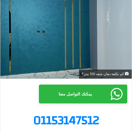
س
ل
ب
ر
ي
د
ا
إ
ل
ك
كم تكلفة دهان شقه 100 متر؟
ت
ر
و
يمكنك التواصل معنا
ن
ي
ا
01153147512