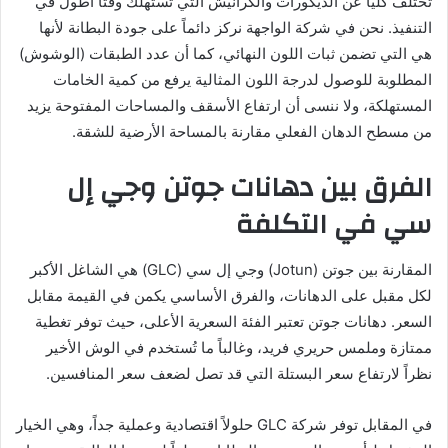
تختلف كلياً عن الديكورات والكرانيش التي تستهلك وقتاً أطول في
التنفيذ. نحن في شركة الواجهة نركز دائماً على جودة البطانة لأنها
هي التي تضمن ثبات اللون النهائي، كما أن عدد الطبقات (الوشوش)
المطلوبة للوصول لدرجة اللون المثالية يرفع من كمية الخامات
المستهلكة، ولا ننسى أن ارتفاع الأسقف والمساحات المفتوحة يزيد
من مسطح الدهان الفعلي مقارنة بالمساحة الأرضية للشقة.
الفرق بين دهانات جوتن وجي إل
سي في التكلفة
المقارنة بين جوتن (Jotun) وجي إل سي (GLC) هي الشاغل الأكبر
لكل مقبل على الدهانات، والفرق الأساسي يكمن في القيمة مقابل
السعر. دهانات جوتن تعتبر الفئة السعرية الأعلى، حيث توفر تغطية
ممتازة وملمس حريري فريد، وغالباً ما تُستخدم في الوش الأخير
نظراً لارتفاع سعر البستلة التي قد تصل لضعف سعر المنافسين.
في المقابل توفر شركة GLC حلولاً اقتصادية وعملية جداً، وهي الخيار