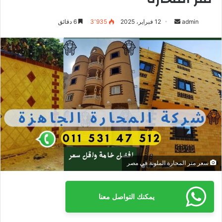
admin
أ
12 فبراير، 2025
3٬935
6 دقائق
ر
س
ل
ب
ر
ي
د
ا
إ
ل
ك
سعر متر المحارة الملونة في مصر
ت
ر
و
يمكنك التواصل معنا
ن
ي