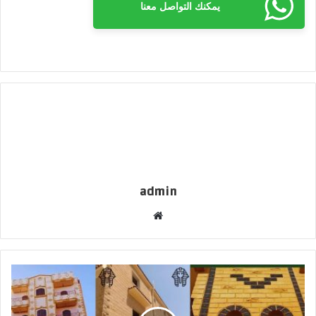
يمكنك التواصل معنا
admin
م
و
ق
ع
ا
ل