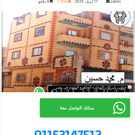
admin
أ
17 أبريل، 2025
1٬319
6 دقائق
ر
س
ل
ب
ر
ي
د
ا
إ
ل
ك
عناوين شركات المحارة الجاهزة الملونة في مصر
ت
ر
و
يمكنك التواصل معنا
ن
ي
ا