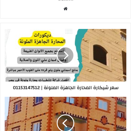
م
و
ق
ع
ا
ل
و
ي
ب
سعر شيكارة المحارة الجاهزة الملونة | 01153147512