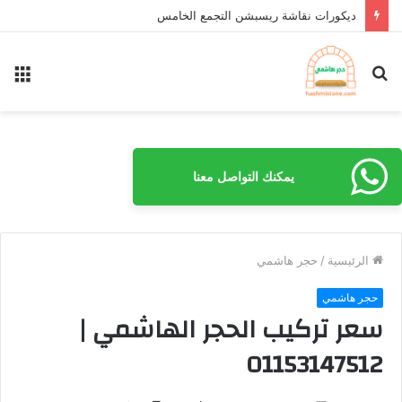
ديكورات نقاشة ريسبشن التجمع الخامس
بحث
الق
عن
يمكنك التواصل معنا
الرئيسية
/
حجر هاشمي
حجر هاشمي
سعر تركيب الحجر الهاشمي |
01153147512