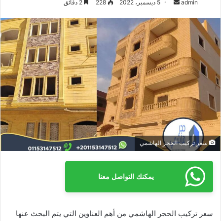
admin
أ
5 ديسمبر، 2022
228
2 دقائق
ر
س
ل
ب
ر
ي
د
ا
إ
ل
ك
سعر تركيب الحجر الهاشمي
ت
ر
و
يمكنك التواصل معنا
ن
ي
ا
سعر تركيب الحجر الهاشمي من أهم العناوين التي يتم البحث عنها