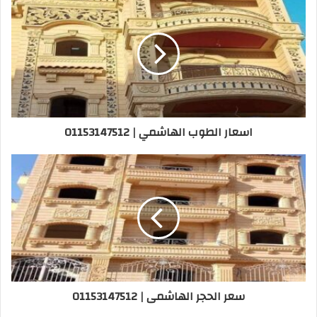
ا
ل
و
ي
ب
اسعار الطوب الهاشمي | 01153147512
سعر الحجر الهاشمى | 01153147512