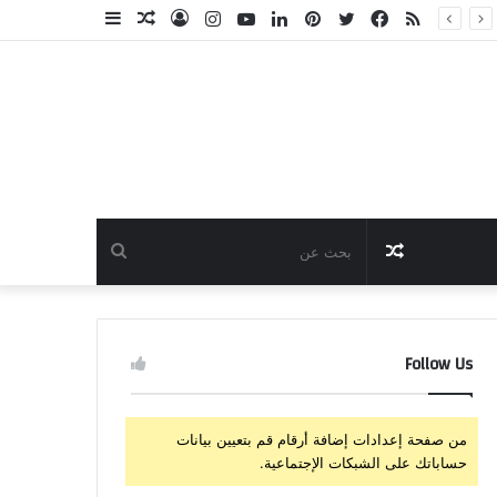
ملخص
فيسبوك
تويتر
بينتيريست
لينكدإن
يوتيوب
انستقرام
تسجيل
مقال
إضافة
الموقع
الدخول
عشوائي
عمود
RSS
جانبي
مقال
بحث
عشوائي
عن
Follow Us
من صفحة إعدادات إضافة أرقام قم بتعيين بيانات
حساباتك على الشبكات الإجتماعية.