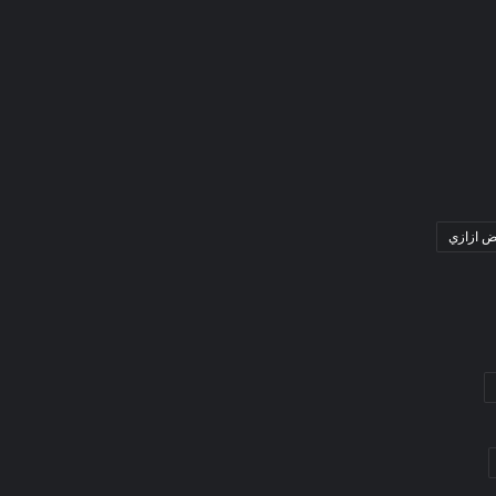
ض ازازي