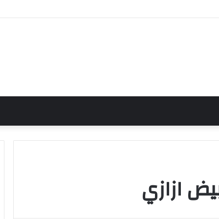
ن التجمع الخامس
يض ازازي